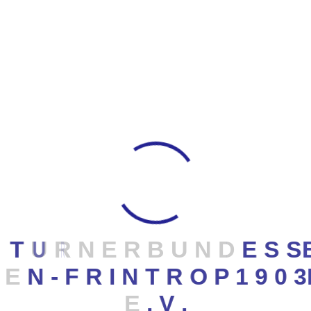
Wettkämpfen natürlich immer noch an erster Stelle.
Achtung für die Trampolinabteilung fällt ein
Zusatzbeitrag vom 80,- Euro im Jahr an.
Trainingszeiten
Wir trainieren in der
Turnhalle der Altfriedschule,
Frintroper Str. 432 a
Die Halle befindet sich an der Gleisschleife auf der
Frintroper Höhe (bitte die Ausschilderung
"Altfriedschule" beachten) sowie in der
S
porthalle
Bergeborbeck,
Friedrich-Lange-Straße 15.
T
U
R
N
E
R
B
U
N
D
E
S
S
E
N
-
F
R
I
N
T
R
O
P
1
9
0
3
Leistungszentrum
17 bis 19 Uhr
Montag
Bergeborbeck
E
.
V
.