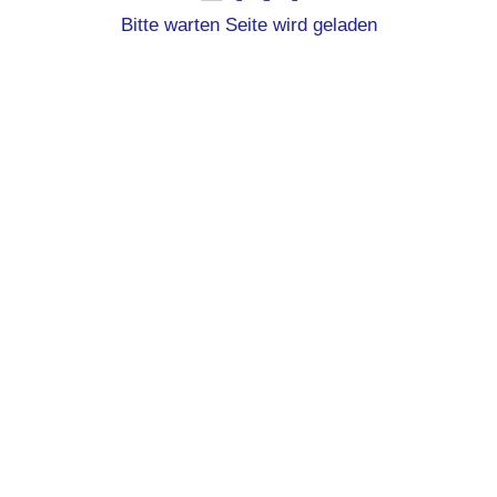
Bitte warten Seite wird geladen
17.45 bis 20.30
Dienstag
Altfriedschule Frintrop
Uhr
Mittwoch
18.30 bis 21 Uhr
Leistungszentrum
Bergeborbeck
Freitag
19 bis 21.30 Uhr
Leistungszentrum
Bergeborbeck
Kontakt
Trampolin@tbf03.de
Auf Grund der hohen Nachfrage ist nur eine