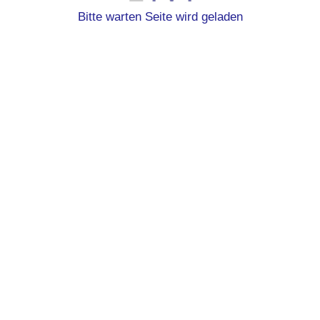
Petra Kaiser
Bitte warten Seite wird geladen
Elly Hannemann
Manfred Thöne
Helmi Noll
Marlies Neuhaus