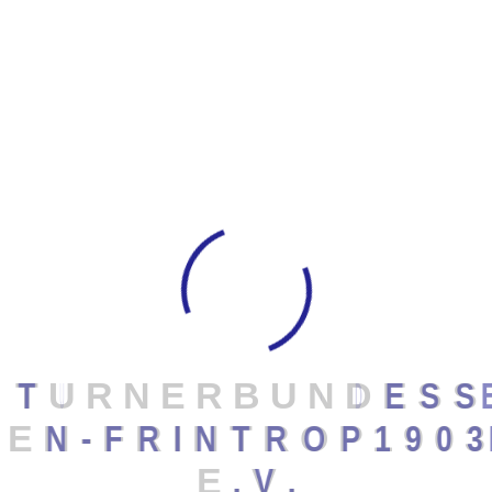
Günter Lüsser
Ältestenrat
Willi Riese
2. Geschäftsführer
Heinz Maaßen
Ilse Grewe
Ältestenrat
T
U
R
N
E
R
B
U
N
D
E
S
S
Dieter Lösgen
E
N
-
F
R
I
N
T
R
O
P
1
9
0
3
Ältestenrat
E
.
V
.