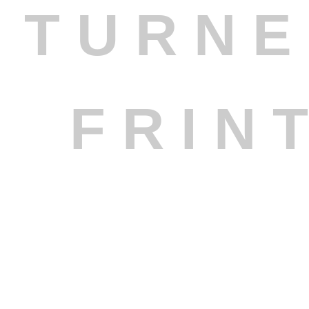
T
U
R
N
E
F
R
I
N
Copyright © TBF1903 all rights reserved.
WordPress Cookie Hinweis von Real Cookie Banner