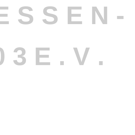
E
S
S
E
N
-
0
3
E
.
V
.
zung
Datenschutzerklärung
Impressum