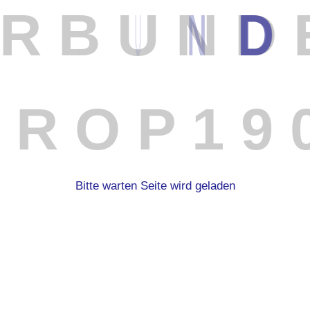
R
B
U
N
D
T
R
O
P
1
9
Bitte warten Seite wird geladen
Sat