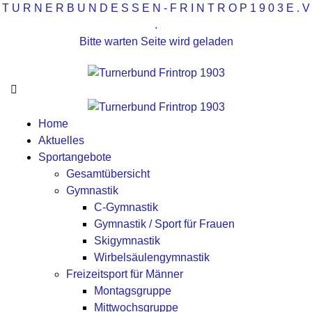
T
U
R
N
E
R
B
U
N
D
E
S
S
E
N
-
F
R
I
N
T
R
O
P
1
9
0
3
E
.
V
.
Bitte warten Seite wird geladen
Home
Aktuelles
Sportangebote
Gesamtübersicht
Gymnastik
C-Gymnastik
Gymnastik / Sport für Frauen
Skigymnastik
Wirbelsäulengymnastik
Freizeitsport für Männer
Montagsgruppe
Mittwochsgruppe