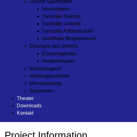
Unsere Sportstätten
Vereinsheim
Turnhalle Helmstr.
Turnhalle Unterstr.
Turnhalle Altfriedschule
Sporthalle Bergeborbeck
Ehrungen des Vereins
Ehrenmitglieder
Verdienstnadel
Vereinsjugend
Vereinsgeschichte
Merchandising
Sponsoren
Theater
Downloads
Kontakt
Turnerbund Frintrop
Project Information