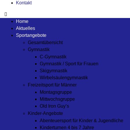
Kontakt
Home
Aktuelles
Sportangebote
Gesamtübersicht
Gymnastik
C-Gymnastik
Gymnastik / Sport für Frauen
Skigymnastik
Wirbelsäulengymnastik
Freizeitsport für Männer
Montagsgruppe
Mittwochsgruppe
Old Iron Guy’s
Kinder-Angebote
Abenteuersport für Kinder & Jugendliche
Kinderturnen 4 bis 7 Jahre